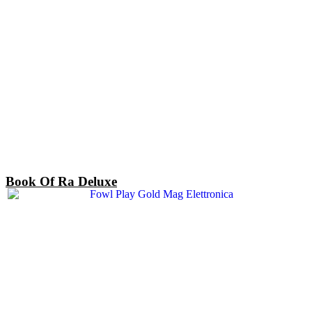
Book Of Ra Deluxe