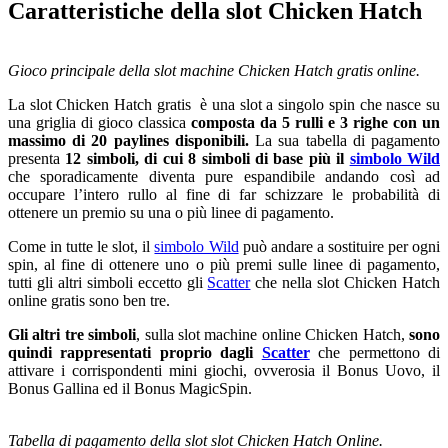
Caratteristiche della slot Chicken Hatch
Gioco principale della slot machine Chicken Hatch gratis online.
La slot Chicken Hatch gratis è una slot a singolo spin che nasce su
una griglia di gioco classica
composta da 5 rulli e 3 righe con un
massimo di 20 paylines disponibili.
La sua tabella di pagamento
presenta
12 simboli, di cui 8 simboli di base più il
simbolo Wild
che sporadicamente diventa pure espandibile andando così ad
occupare l’intero rullo al fine di far schizzare le probabilità di
ottenere un premio su una o più linee di pagamento.
Come in tutte le slot, il
simbolo Wild
può andare a sostituire per ogni
spin, al fine di ottenere uno o più premi sulle linee di pagamento,
tutti gli altri simboli eccetto gli
Scatter
che nella slot Chicken Hatch
online gratis sono ben tre.
Gli altri tre simboli
, sulla slot machine online Chicken Hatch,
sono
quindi rappresentati proprio dagli
Scatter
che permettono di
attivare i corrispondenti mini giochi, ovverosia il Bonus Uovo, il
Bonus Gallina ed il Bonus MagicSpin.
Tabella di pagamento della slot slot Chicken Hatch Online.