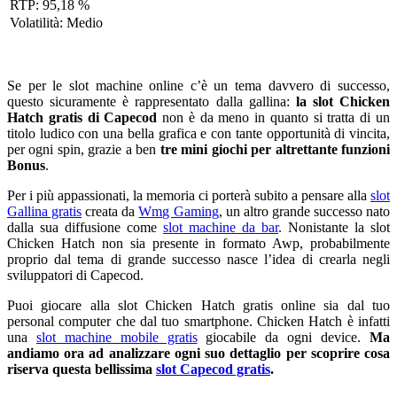
RTP: 95,18 %
Volatilità: Medio
Se per le slot machine online c’è un tema davvero di successo,
questo sicuramente è rappresentato dalla gallina:
la slot Chicken
Hatch gratis di Capecod
non è da meno in quanto si tratta di un
titolo ludico con una bella grafica e con tante opportunità di vincita,
per ogni spin, grazie a ben
tre mini giochi per altrettante funzioni
Bonus
.
Per i più appassionati, la memoria ci porterà subito a pensare alla
slot
Gallina gratis
creata da
Wmg Gaming
, un altro grande successo nato
dalla sua diffusione come
slot machine da bar
. Nonistante la slot
Chicken Hatch non sia presente in formato Awp, probabilmente
proprio dal tema di grande successo nasce l’idea di crearla negli
sviluppatori di Capecod.
Puoi giocare alla slot Chicken Hatch gratis online sia dal tuo
personal computer che dal tuo smartphone. Chicken Hatch è infatti
una
slot machine mobile gratis
giocabile da ogni device.
Ma
andiamo ora ad analizzare ogni suo dettaglio per scoprire cosa
riserva questa bellissima
slot Capecod gratis
.