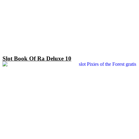
Slot Book Of Ra Deluxe 10