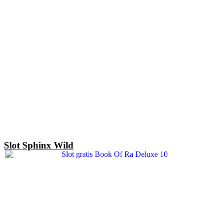
Slot Sphinx Wild