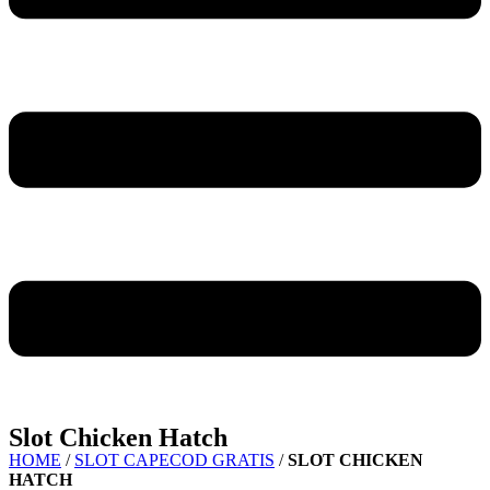
Slot Chicken Hatch
HOME
/
SLOT CAPECOD GRATIS
/
SLOT CHICKEN
HATCH