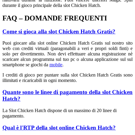
durante il gioco principale della slot Chicken Hatch.
FAQ – DOMANDE FREQUENTI
Come si gioca alla slot Chicken Hatch Gratis?
Puoi giocare alla slot online Chicken Hatch Gratis sul nostro sito
web con crediti virtuali (paragonabili a veri e propri soldi finti) e
solo per divertimento. Non devi effettuare alcuna registrazione nè
scaricare alcun programma sul tuo pc o alcuna applicazione sul sul
smartphone se giochi da
mobile
.
I crediti di gioco per puntare sulla slot Chicken Hatch Gratis sono
illimitati e ricaricabili in ogni momento.
Quante sono le linee di pagamento della slot Chicken
Hatch?
La Slot Chicken Hatch dispone di un massimo di 20 linee di
pagamento.
Qual è l'RTP della slot online Chicken Hatch?