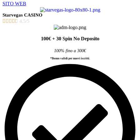
SITO WEB
Starvegas CASINO





4.5/5
100€ + 30 Spin No Deposito
100% fino a 300€
*Bonus validi per nuovi iscritti.