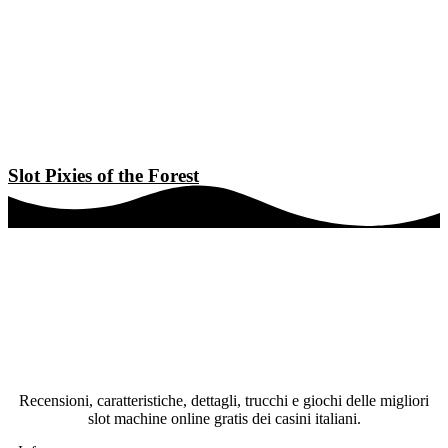
Slot Pixies of the Forest
Recensioni, caratteristiche, dettagli, trucchi e giochi delle migliori
slot machine online gratis dei casini italiani.