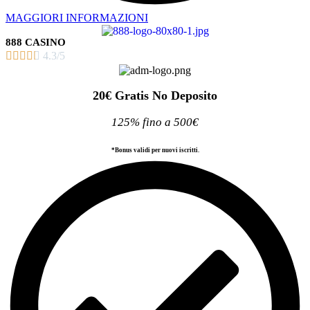
MAGGIORI INFORMAZIONI
888 CASINO





4.3/5
20€ Gratis
No
Deposito
125% fino a 500€
*Bonus validi per nuovi iscritti.