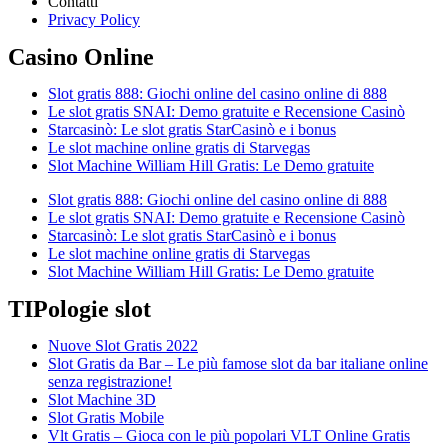
Contatti
Privacy Policy
Casino Online
Slot gratis 888: Giochi online del casino online di 888
Le slot gratis SNAI: Demo gratuite e Recensione Casinò
Starcasinò: Le slot gratis StarCasinò e i bonus
Le slot machine online gratis di Starvegas
Slot Machine William Hill Gratis: Le Demo gratuite
Slot gratis 888: Giochi online del casino online di 888
Le slot gratis SNAI: Demo gratuite e Recensione Casinò
Starcasinò: Le slot gratis StarCasinò e i bonus
Le slot machine online gratis di Starvegas
Slot Machine William Hill Gratis: Le Demo gratuite
TIPologie slot
Nuove Slot Gratis 2022
Slot Gratis da Bar – Le più famose slot da bar italiane online
senza registrazione!
Slot Machine 3D
Slot Gratis Mobile
Vlt Gratis – Gioca con le più popolari VLT Online Gratis