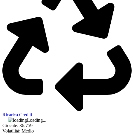
Ricarica Crediti
Loading...
Giocate:
36.759
Volatilità: Medio