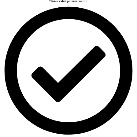
*Bonus validi per nuovi iscritti.