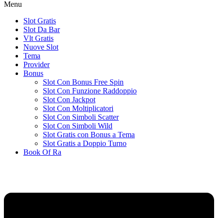
Menu
Slot Gratis
Slot Da Bar
Vlt Gratis
Nuove Slot
Tema
Provider
Bonus
Slot Con Bonus Free Spin
Slot Con Funzione Raddoppio
Slot Con Jackpot
Slot Con Moltiplicatori
Slot Con Simboli Scatter
Slot Con Simboli Wild
Slot Gratis con Bonus a Tema
Slot Gratis a Doppio Turno
Book Of Ra